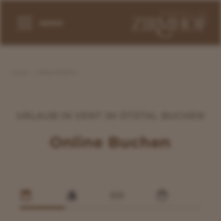
MENÜ
HOME
APPARTEMENTS
URLAUB IN VENT IM ÖTZTAL BUCHEN
Online Buchen