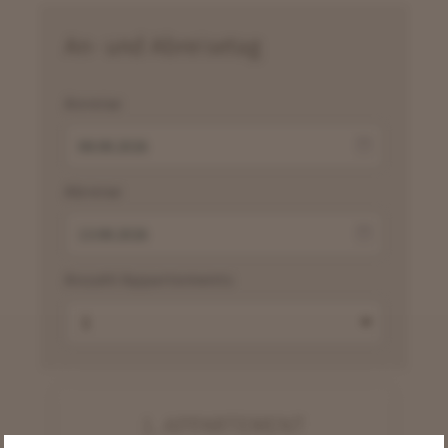
An- und Abreisetag
Anreise
Abreise
Anzahl Appartements
1.
APPARTEMENT